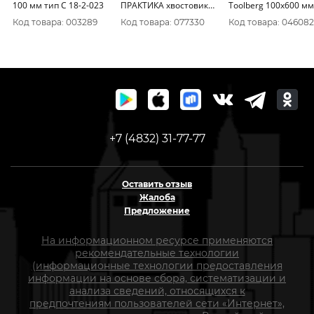
100 мм тип С 18-2-023
ПРАКТИКА хвостовик
Toolberg 100х600 мм
SDS-plus, 100 х 600,
20 Китай 0803001
Код товара: 003289
Код товара: 077330
Код товара: 046082
гипс, клей д/плитки
779-578
+7 (4832) 31-77-77
Оставить отзыв
Жалоба
Предложение
На информационном ресурсе применяются
рекомендательные технологии
(информационные технологии предоставления
информации на основе сбора, систематизации и
анализа сведений, относящихся к
предпочтениям пользователей сети «Интернет»,