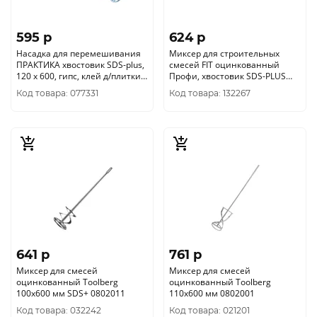
595 p
624 p
Насадка для перемешивания
Миксер для строительных
ПРАКТИКА хвостовик SDS-plus,
смесей FIT оцинкованный
120 х 600, гипс, клей д/плитки
Профи, хвостовик SDS-PLUS
779-585
120х600 мм
Код товара: 077331
Код товара: 132267
641 p
761 p
Миксер для смесей
Миксер для смесей
оцинкованный Toolberg
оцинкованный Toolberg
100х600 мм SDS+ 0802011
110х600 мм 0802001
Код товара: 032242
Код товара: 021201