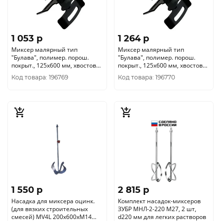
1 053 p
1 264 p
Миксер малярный тип
Миксер малярный тип
"Булава", полимер. порош.
"Булава", полимер. порош.
покрыт., 125х600 мм, хвостовик
покрыт., 125х600 мм, хвостовик
SDS plus, (шт.)
М14, (шт.)
Код товара: 196769
Код товара: 196770
1 550 p
2 815 p
Насадка для миксера оцинк.
Комплект насадок-миксеров
(для вязких строительных
ЗУБР МНЛ-2-220 М27, 2 шт,
смесей) MV4L 200х600xM14
d220 мм для легких растворов