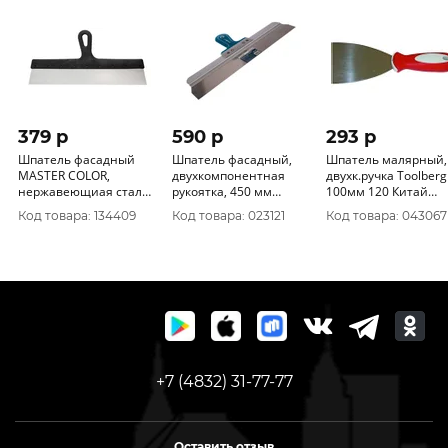
379 p
590 p
293 p
Шпатель фасадный
Шпатель фасадный,
Шпатель малярный,
MASTER COLOR,
двухкомпонентная
двухк.ручка Toolberg
нержавеющиая сталь,
рукоятка, 450 мм
100мм 120 Китай
пластиковая ручка, 450
РемоКолор 12-9-040
1203010
Код товара: 134409
Код товара: 023121
Код товара: 043067
мм 30-2318
+7 (4832) 31-77-77
Оставить отзыв