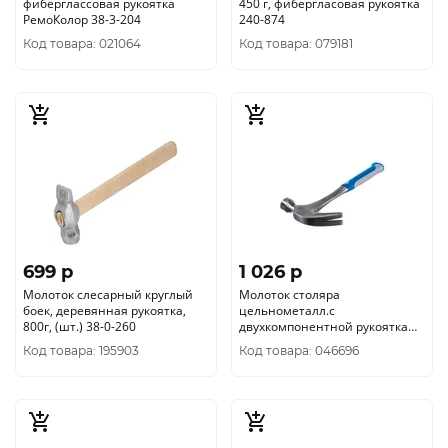
фиберглассовая рукоятка
450 г, фибергласовая рукоятка
РемоКолор 38-3-204
240-874
Код товара: 021064
Код товара: 079181
699 p
1 026 p
Молоток слесарный круглый
Молоток столяра
боек, деревянная рукоятка,
цельнометалл.с
800г, (шт.) 38-0-260
двухкомпонентной рукоятка
РемоКолор 38-3-345
Код товара: 195903
Код товара: 046696