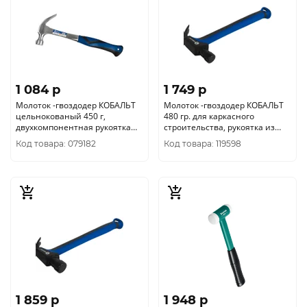
1 084 p
1 749 p
Молоток -гвоздодер КОБАЛЬТ
Молоток -гвоздодер КОБАЛЬТ
цельнокованый 450 г,
480 гр. для каркасного
двухкомпонентная рукоятка
строительства, рукоятка из
240-881
полиамида, встроенный м
Код товара: 079182
Код товара: 119598
1 859 p
1 948 p