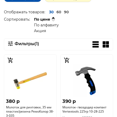
Отображать товаров:
30
60
90
Сортировать:
По цене
По алфавиту
Акция
Фильтры(1)
380 p
390 p
Молоток для рихтовки, 35 мм
Молоток- гвоздодер компакт
пластик/резина РемоКолор 38-
Vertextools 225гр 10-28-225
3-035