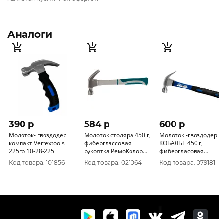
Аналоги
390 p
584 p
600 p
Молоток- гвоздодер
Молоток столяра 450 г,
Молоток -гвоздодер
компакт Vertextools
фиберглассовая
КОБАЛЬТ 450 г,
225гр 10-28-225
рукоятка РемоКолор
фибергласовая
38-3-204
рукоятка 240-874
Код товара: 101856
Код товара: 021064
Код товара: 079181