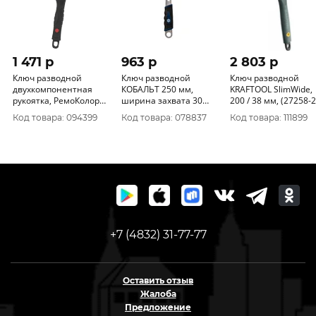
1 471 p
963 p
2 803 p
Ключ разводной
Ключ разводной
Ключ разводной
двухкомпонентная
КОБАЛЬТ 250 мм,
KRAFTOOL SlimWide,
рукоятка, РемоКолор
ширина захвата 30
200 / 38 мм, (2725
тонкие губки, 250мм
мм, двухкомпонентная
Код товара: 094399
Код товара: 078837
Код товара: 111899
(макс 0-50мм), 43-1-525
рукоятка CR-V (1 шт.)
647-567
+7 (4832) 31-77-77
Оставить отзыв
Жалоба
Предложение