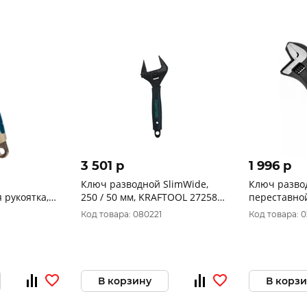
3 501 p
1 996 p
Ключ разводной SlimWide,
Ключ разво
 рукоятка,
250 / 50 мм, KRAFTOOL 27258-
переставной
 43-1-320
25
ЦИ 1355
Код товара: 080221
Код товара: 
В корзину
В корз