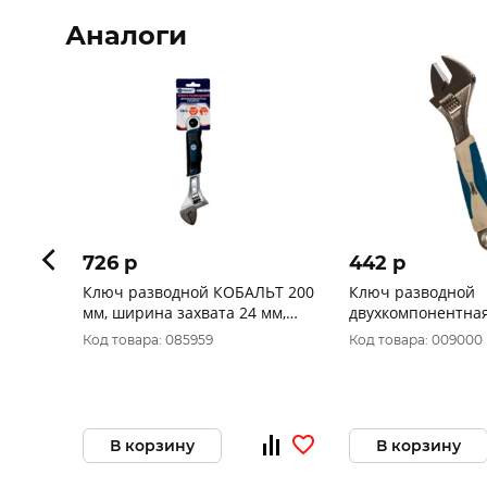
Аналоги
726 p
442 p
Ключ разводной КОБАЛЬТ 200
Ключ разводной
мм, ширина захвата 24 мм,
двухкомпонентная
двухкомпонентная рукоятка
РемоКолор 200мм,
Код товара: 085959
Код товара: 009000
CR-V (1 шт.) 647-550
В корзину
В корзину