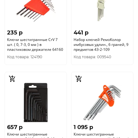
235 p
441 p
Ключи шестигранные CrV 7
Набор ключей РемоКолор
шт. ( 0, 7-3, 0 мм ) в
имбусовых удлин., 6 граней, 9
пластиковом держателе 64160
предметов 43-2-109
Код товара: 124190
Код товара: 009540
657 p
1 095 p
Ключи шестигранные
Ключи шестигранные