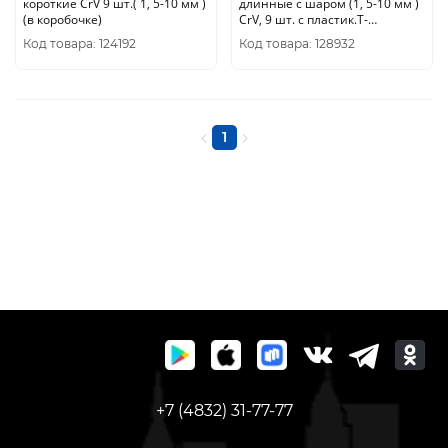
короткие CrV 9 шт.( 1, 5-10 мм )
длинные c шаром (1, 5-10 мм )
(в коробочке)
CrV, 9 шт. с пластик.Т-
обр.ручкой 64198
Код товара: 124192
Код товара: 128932
1
+7 (4832) 31-77-77