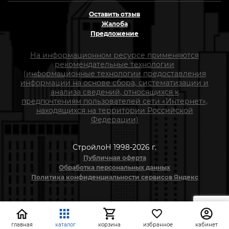
Оставить отзыв
Жалоба
Предложение
На информационном ресурсе применяются
рекомендательные технологии
(информационные технологии предоставления
информации на основе сбора, систематизации и
анализа сведений, относящихся к
предпочтениям пользователей сети «Интернет»,
находящихся на территории Российской
Федерации)
СтройлоН 1998-2026 г.
Публичная оферта
Обработка персональных данных
Политика конфиденциальности сервисов Яндекс
главная
каталог
корзина
избранное
кабинет