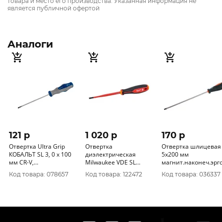
товара и место его производства. Указанная информация не
является публичной офертой
Аналоги
121 p
1 020 p
170 p
Отвертка Ultra Grip
Отвертка
Отвертка шлицевая
КОБАЛЬТ SL 3, 0 х 100
диэлектрическая
5х200 мм
мм CR-V,
Milwaukee VDE SL
магнит.наконеч.эрг
двухкомпонентная
1.0x5.5 x125
1040-01-
Код товара: 078657
Код товара: 122472
Код товара: 036337
рукоятка (1 шт.) подвес
трехгранная рукоятка
646-232
4932478716