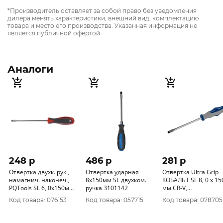
*Производитель оставляет за собой право без уведомления
дилера менять характеристики, внешний вид, комплектацию
товара и место его производства. Указанная информация не
является публичной офертой
Аналоги
248 p
486 p
281 p
Отвертка двухк. рук.,
Отвертка ударная
Отвертка Ultra Grip
намагнич. наконеч.,
8х150мм SL двухком.
КОБАЛЬТ SL 8, 0 х 15
PQTools SL 6, 0х150мм
ручка 3101142
мм CR-V,
3101406
двухкомпонентная
Код товара: 076153
Код товара: 057715
Код товара: 078705
рукоятка (1 шт.) под
646-294