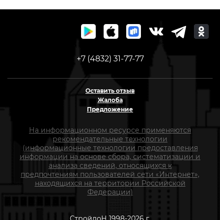
+7 (4832) 31-77-77
Оставить отзыв
Жалоба
Предложение
На информационном ресурсе применяются
рекомендательные технологии
(информационные технологии предоставления
информации на основе сбора, систематизации и
анализа сведений, относящихся к
предпочтениям пользователей сети «Интернет»,
находящихся на территории Российской
Федерации)
СтройлоН 1998-2026 г.