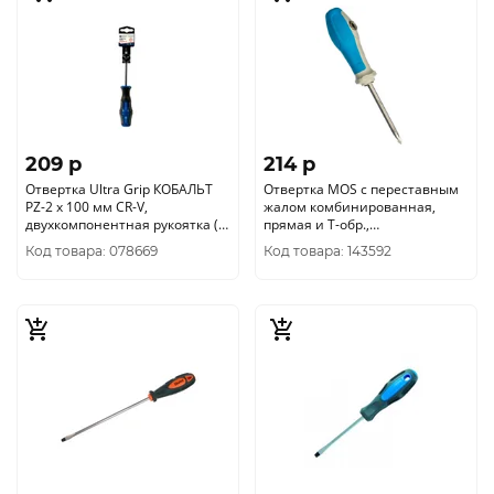
209 p
214 p
Отвертка Ultra Grip КОБАЛЬТ
Отвертка MOS с переставным
PZ-2 х 100 мм CR-V,
жалом комбинированная,
двухкомпонентная рукоятка (1
прямая и Т-обр.,
шт.) подвес 646-416
прорезиненная ручка, 6х120
Код товара: 078669
Код товара: 143592
мм PH2