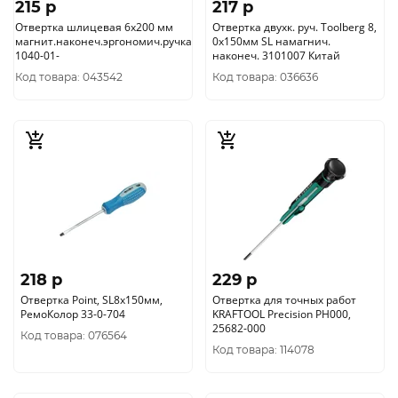
215 p
217 p
Отвертка шлицевая 6х200 мм
Отвертка двухк. руч. Toolberg 8,
магнит.наконеч.эргономич.ручка
0х150мм SL намагнич.
1040-01-
наконеч. 3101007 Китай
Код товара: 043542
Код товара: 036636
218 p
229 p
Отвертка Point, SL8х150мм,
Отвертка для точных работ
РемоКолор 33-0-704
KRAFTOOL Precision PH000,
25682-000
Код товара: 076564
Код товара: 114078