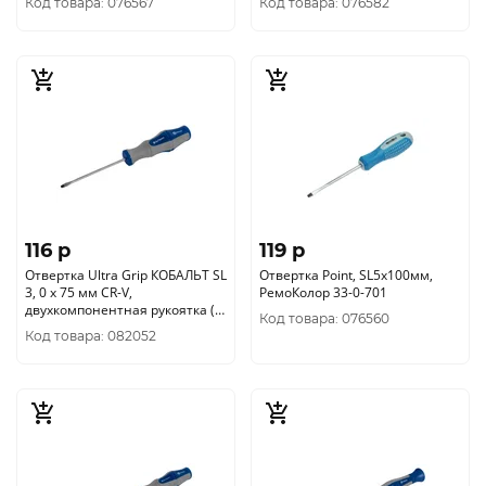
Код товара: 076567
Код товара: 076582
116 p
119 p
Отвертка Ultra Grip КОБАЛЬТ SL
Отвертка Point, SL5х100мм,
3, 0 х 75 мм CR-V,
РемоКолор 33-0-701
двухкомпонентная рукоятка (1
Код товара: 076560
шт.) подвес 646-225
Код товара: 082052