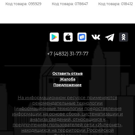
2601033
закаленный зуб, 3D-
Код товара: 095929
Код товара: 078647
Код товара: 018412
заточка, 246-135
+7 (4832) 31-77-77
Оставить отзыв
Жалоба
Предложение
На информационном ресурсе применяются
рекомендательные технологии
(информационные технологии предоставления
информации на основе сбора, систематизации и
анализа сведений, относящихся к
предпочтениям пользователей сети «Интернет»,
находящихся на территории Российской