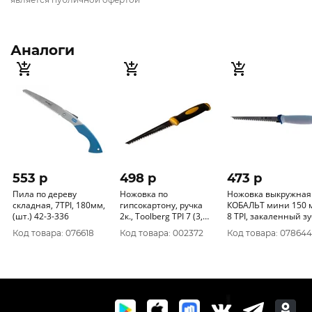
Аналоги
553 p
498 p
473 p
Пила по дереву
Ножовка по
Ножовка выкружная
складная, 7TPI, 180мм,
гипсокартону, ручка
КОБАЛЬТ мини 150 
(шт.) 42-3-336
2к., Toolberg TPI 7 (3,
8 TPI, закаленный зуб,
5мм) 50 Китай 2601022
3D-заточка, 246-210
Код товара: 076618
Код товара: 002372
Код товара: 078644