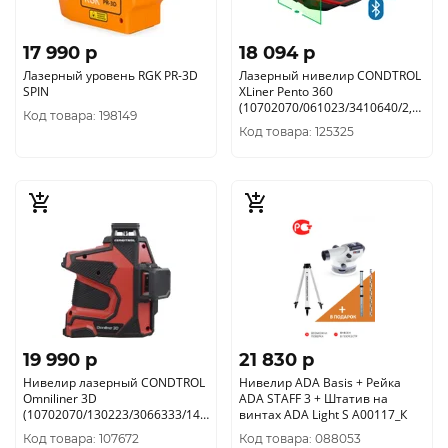
17 990 p
18 094 p
Лазерный уровень RGK PR-3D
Лазерный нивелир CONDTROL
SPIN
XLiner Pento 360
(10702070/061023/3410640/2,
Код товара: 198149
Китай)
Код товара: 125325
19 990 p
21 830 p
Нивелир лазерный CONDTROL
Нивелир ADA Basis + Рейка
Omniliner 3D
ADA STAFF 3 + Штатив на
(10702070/130223/3066333/14,
винтах ADA Light S А00117_К
Китай)
Код товара: 107672
Код товара: 088053