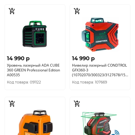
14 990 p
14 990 p
Уровень лазерный ADA CUBE
Нивелир лазерный CONDTROL
360 GREEN Professional Edition
GFX360-3
А00535
(10702070/300323/3127678/15,
Китай) 1-2-222
Код товара: 091122
Код товара: 107669