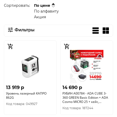
Сортировать:
По цене
По алфавиту
Акция
Фильтры
13 919 p
14 690 p
Уровень лазерный КАПРО
РУБИН А00784 - ADA CUBE 3-
862G
360 GREEN Basic Edition + ADA
Cosmo MICRO 25 + кейс,
Код товара: 049927
А00698+А00560+А00670
Код товара: 187244