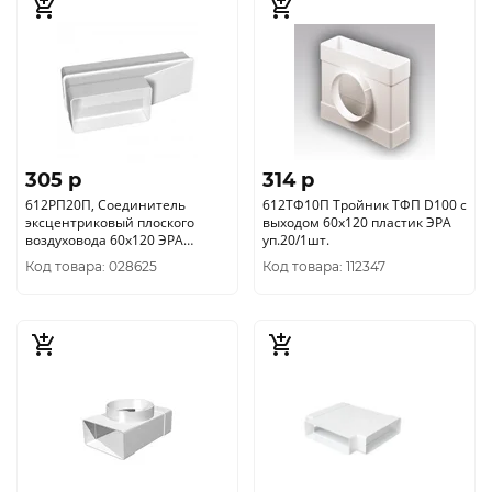
305 p
314 p
612РП20П, Соединитель
612ТФ10П Тройник ТФП D100 с
эксцентриковый плоского
выходом 60х120 пластик ЭРА
воздуховода 60х120 ЭРА
уп.20/1шт.
уп.15/1шт.
Код товара: 028625
Код товара: 112347