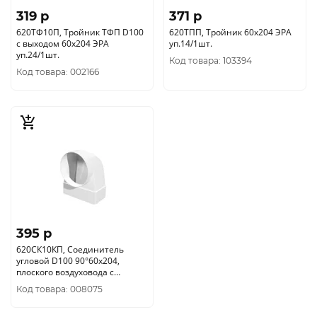
319 p
371 p
620ТФ10П, Тройник ТФП D100
620ТПП, Тройник 60х204 ЭРА
с выходом 60х204 ЭРА
уп.14/1шт.
уп.24/1шт.
Код товара: 103394
Код товара: 002166
395 p
620СК10КП, Соединитель
угловой D100 90°60х204,
плоского воздуховода с
круглым ЭРА уп.24/1шт.
Код товара: 008075