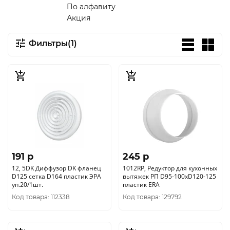
По алфавиту
Акция
Фильтры(1)
191 p
245 p
12, 5DK Диффузор DK фланец
1012RP, Редуктор для кухонных
D125 сетка D164 пластик ЭРА
вытяжек РП D95-100хD120-125
уп.20/1шт.
пластик ERA
Код товара: 112338
Код товара: 129792