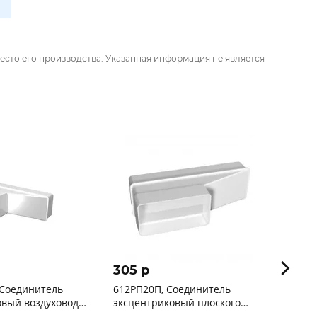
есто его производства. Указанная информация не является
305 p
130 
 Соединитель
612РП20П, Соединитель
612СК
овый воздуховода
эксцентриковый плоского
60х12
воздуховода 60х120 ЭРА