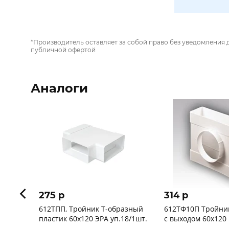
*Производитель оставляет за собой право без уведомления 
публичной офертой
Аналоги
275 p
314 p
612ТПП, Тройник Т-образный
612ТФ10П Тройни
пластик 60х120 ЭРА уп.18/1шт.
с выходом 60х120
уп.20/1шт.