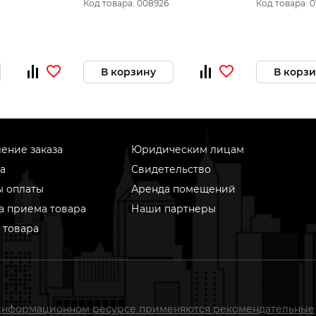
Код товара: 008926
Код товара: 0
60х204 ЭРА 
В корзину
В корз
ение заказа
Юридическим лицам
а
Свидетельство
ы оплаты
Аренда помещений
а приема товара
Наши партнеры
 товара
информационном ресурсе применяются рекомендательные