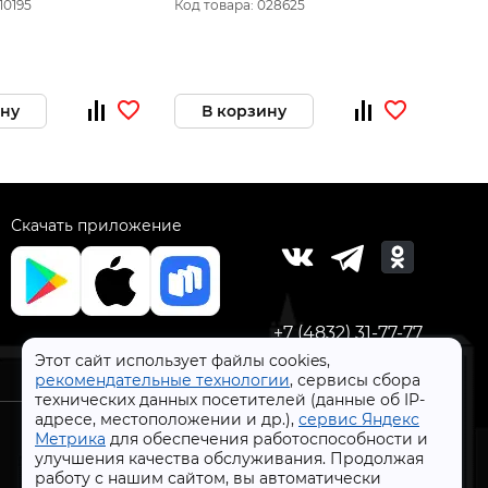
10195
Код товара: 028625
Код то
уп.12/1шт.
уп.15/1шт.
ину
В корзину
В 
Скачать приложение
+7 (4832) 31-77-77
Этот сайт использует файлы cookies,
рекомендательные технологии
, сервисы сбора
технических данных посетителей (данные об IP-
адресе, местоположении и др.),
сервис Яндекс
Метрика
для обеспечения работоспособности и
улучшения качества обслуживания. Продолжая
работу с нашим сайтом, вы автоматически
СтройлоН 1998-2026 г.