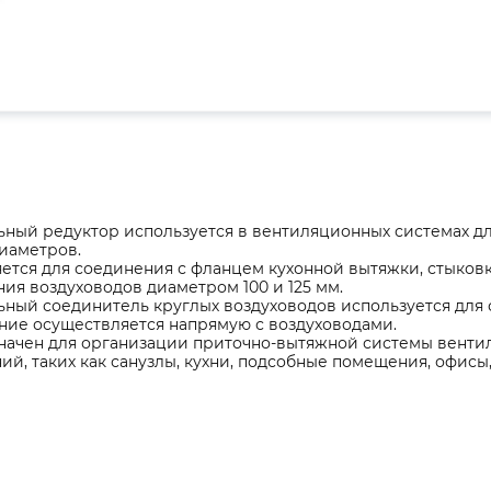
ный редуктор используется в вентиляционных системах дл
иаметров.
тся для соединения с фланцем кухонной вытяжки, стыков
ия воздуховодов диаметром 100 и 125 мм.
ный соединитель круглых воздуховодов используется для 
ние осуществляется напрямую с воздуховодами.
начен для организации приточно-вытяжной системы венти
й, таких как санузлы, кухни, подсобные помещения, офисы