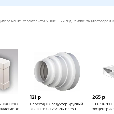
дилера менять характеристики, внешний вид, комплектацию товара и м
121 p
265 p
к ТФП D100
Переход ПХ редуктор круглый
511РП620П,
 пластик ЭРА
ЭВЕНТ 150/125/120/100/80
эксцентрик
55х110 эксцентриковый