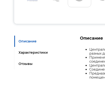
Описание
Описание
Централь
Характеристики
разных д
Применяе
соединен
Отзывы
Централь
Соедине
Предназ
помещени