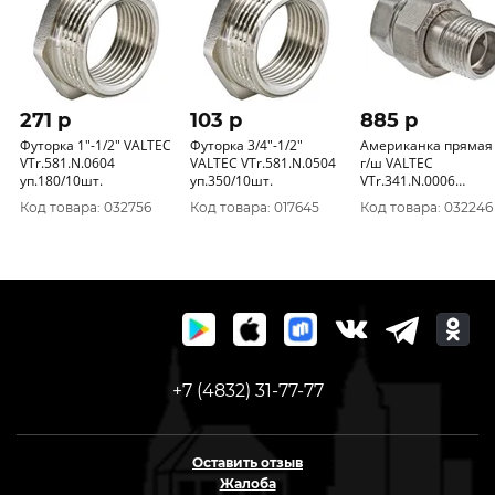
271 p
103 p
885 p
Футорка 1"-1/2" VALTEC
Футорка 3/4"-1/2"
Американка прямая 
VTr.581.N.0604
VALTEC VTr.581.N.0504
г/ш VALTEC
уп.180/10шт.
уп.350/10шт.
VTr.341.N.0006
уп.40/5шт.
Код товара: 032756
Код товара: 017645
Код товара: 032246
+7 (4832) 31-77-77
Оставить отзыв
Жалоба