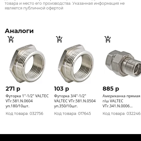
товара и место его производства. Указанная информация не
является публичной офертой
Аналоги
271 p
103 p
885 p
Футорка 1"-1/2" VALTEC
Футорка 3/4"-1/2"
Американка прямая 
VTr.581.N.0604
VALTEC VTr.581.N.0504
г/ш VALTEC
уп.180/10шт.
уп.350/10шт.
VTr.341.N.0006
уп.40/5шт.
Код товара: 032756
Код товара: 017645
Код товара: 032246