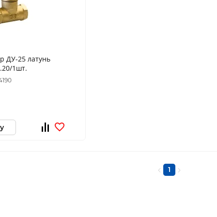
р ДУ-25 латунь
.20/1шт.
4190
у
1