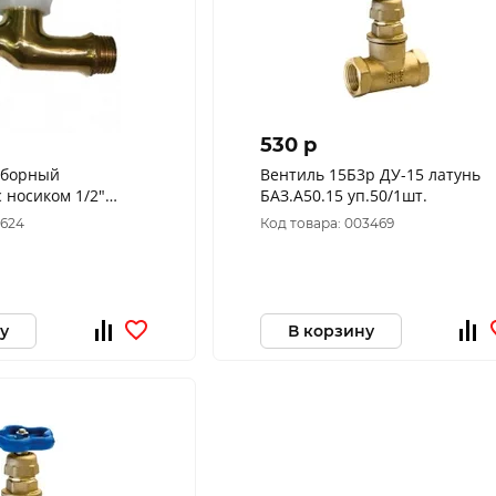
530 p
зборный
Вентиль 15Б3р ДУ-15 латунь
 носиком 1/2"
БАЗ.А50.15 уп.50/1шт.
ск
6624
Код товара: 003469
у
В корзину