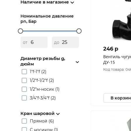
Наличие в магазине
Номинальное давление
pn, Бар
от
до
246 p
Вентиль чугунн
Диаметр резьбы g,
ДУ-15
дюйм
Код товара: 04
1"f-1"f (2)
1/2"f-1/2"f (2)
1/2"м-носик (1)
3/4"f-3/4"f (2)
В корзин
Кран шаровой
Прямой (6)
С носиком (1)