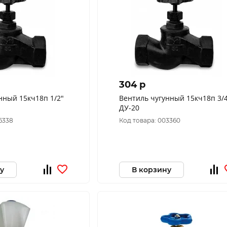
304 p
ый 15кч18п 1/2"
Вентиль чугунный 15кч18п 3/4"
ДУ-20
6338
Код товара: 003360
у
В корзину