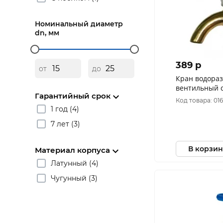
Номинальный диаметр
dn, мм
389 p
от
до
Кран водора
вентильный с
Гарантийный срок
латунь Иркут
Код товара: 01
1 год (4)
7 лет (3)
В корзин
Материал корпуса
Латунный (4)
Чугунный (3)