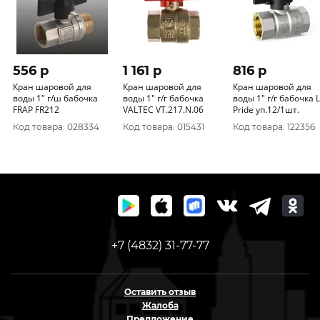
556 p
1 161 p
816 p
Кран шаровой для
Кран шаровой для
Кран шаровой для
воды 1" г/ш бабочка
воды 1" г/г бабочка
воды 1" г/г бабочка LD
FRAP FR212
VALTEC VT.217.N.06
Pride уп.12/1шт.
Код товара: 028334
Код товара: 015431
Код товара: 122356
+7 (4832) 31-77-77
Оставить отзыв
Жалоба
Предложение