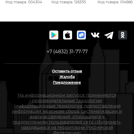
Код товара: 004304
Код товара: 126335
Код товара: 014666
уп.60/1шт.
+7 (4832) 31-77-77
Оставить отзыв
Жалоба
Предложение
На информационном ресурсе применяются
рекомендательные технологии
(информационные технологии предоставления
информации на основе сбора, систематизации и
анализа сведений, относящихся к
предпочтениям пользователей сети «Интернет»,
находящихся на территории Российской
Федерации)