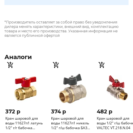
*Производитель оставляет за собой право без уведомления
дилера менять характеристики, внешний вид, комплектацию
товара и место его производства. Указанная информация не
является публичной офертой
Аналоги
372 p
374 p
482 p
Кран шаровой для
Кран шаровой для
Кран шаровой для
воды 11б27п1 латунь
воды 11б27п1 никель
воды 1/2" г/ш бабочка
1/2" г/г бабочка
1/2" г/ш бабочка БАЗ
VALTEC VT.218.N.04
БАЗ.А30.1.15 уп.60/1шт.
Standart PN40 А31.1.15