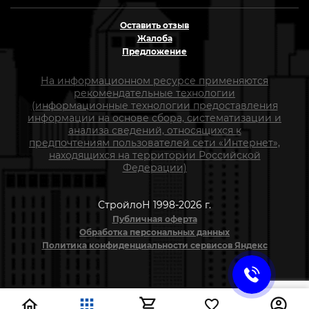
Оставить отзыв
Жалоба
Предложение
На информационном ресурсе применяются
рекомендательные технологии
(информационные технологии предоставления
информации на основе сбора, систематизации и
анализа сведений, относящихся к
предпочтениям пользователей сети «Интернет»,
находящихся на территории Российской
Федерации)
СтройлоН 1998-2026 г.
Публичная оферта
Обработка персональных данных
Политика конфиденциальности сервисов Яндекс