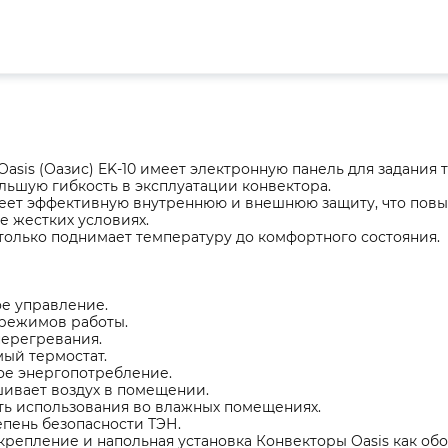
Oasis (Оазис) EK-10 имеет электронную панель для задания
ольшую гибкость в эксплуатации конвектора.
ет эффективную внутреннюю и внешнюю защиту, что повыш
е жестких условиях.
только поднимает температуру до комфортного состояния.
е управление.
режимов работы.
перегревания.
ый термостат.
е энергопотребление.
ивает воздух в помещении.
ь использования во влажных помещениях.
епень безопасности ТЭН.
крепление и напольная установка Конвекторы Oasis как об