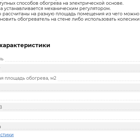
тупных способов обогрева на электрической основе.
а устанавливается механическим регулятором.
 рассчитаны на разную площадь помещения из чего можно
новить обогреватель на стене либо использовать колесик
характеристики
ль
т
я площадь обогрева, м2
В
а
истики