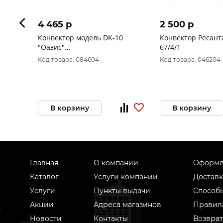
4 465 p
2 500 p
Конвектор модель DK-10
Конвектор Ресант
"Оазис"
67/4/1
(10317120/141021/0127624,
Код товара: 084604
Код товара: 046204
КИТАЙ )
В корзину
В корзину
Главная
О компании
Оформл
Каталог
Услуги компании
Доставк
Услуги
Пункты выдачи
Способ
Акции
Адреса магазинов
Правил
Новости
Контакты
Возврат