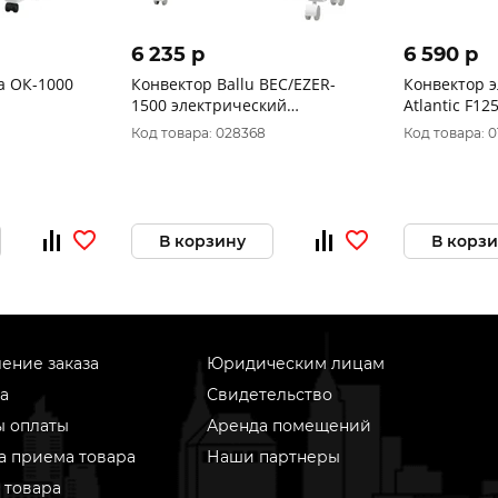
6 235 p
6 590 p
а ОК-1000
Конвектор Ballu BEC/EZER-
Конвектор 
1500 электрический
Atlantic F1
(Enzo)дисплей,
Код товара: 028368
Код товара: 
колесики,крепле
В корзину
В корз
ение заказа
Юридическим лицам
а
Свидетельство
ы оплаты
Аренда помещений
а приема товара
Наши партнеры
 товара