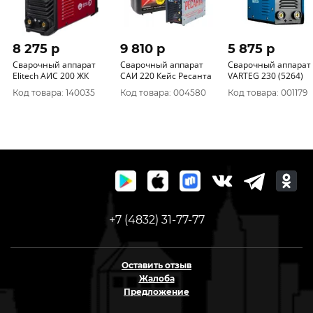
8 275 p
9 810 p
5 875 p
Сварочный аппарат
Сварочный аппарат
Сварочный аппарат
Elitech АИС 200 ЖК
САИ 220 Кейс Ресанта
VARTEG 230 (5264)
Код товара: 140035
Код товара: 004580
Код товара: 001179
+7 (4832) 31-77-77
Оставить отзыв
Жалоба
Предложение