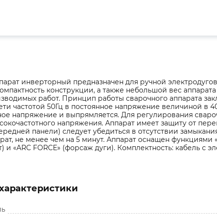
парат инверторный предназначен для ручной электродуго
Компактность конструкции, а также небольшой вес аппарат
зводимых работ. Принцип работы сварочного аппарата за
ти частотой 50Гц в постоянное напряжение величиной в 4
ое напряжение и выпрямляется. Для регулирования сваро
окочастотного напряжения. Аппарат имеет защиту от перег
ередней панели) следует убедиться в отсутствии замыкания
рат, не менее чем на 5 минут. Аппарат оснащен функциями «
т) и «ARC FORCE» (форсаж дуги). Комплектность: кабель с 
характеристики
ль