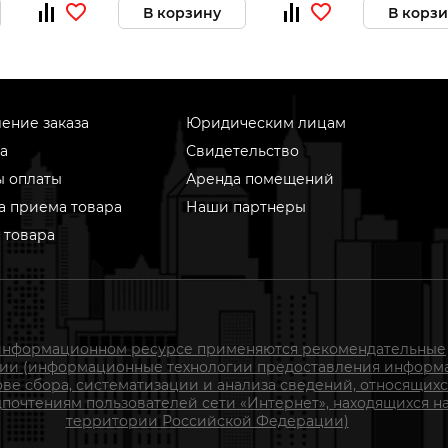
В корзину
В корз
ение заказа
Юридическим лицам
а
Свидетельство
ы оплаты
Аренда помещений
а приема товара
Наши партнеры
 товара
информационном ресурсе применяются рекомендательные
гии (информационные технологии предоставления информ
ове сбора, систематизации и анализа сведений, относящихс
почтениям пользователей сети «Интернет», находящихся н
территории Российской Федерации)