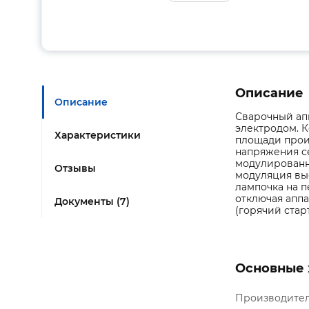
Описание
Описание
Сварочный ап
электродом. 
Характеристики
площади прои
напряжения се
модулированн
Отзывы
модуляция выс
лампочка на п
отключая аппа
Документы (7)
(горячий стар
Основные 
Производите