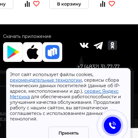
ину
В корзину
В 
Скачать приложение
+7 (4832) 31-77-77
Этот сайт использует файлы cookies,
рекомендательные технологии
, сервисы сбора
технических данных посетителей (данные об IP-
адресе, местоположении и др.),
сервис Яндекс
Метрика
для обеспечения работоспособности и
улучшения качества обслуживания. Продолжая
работу с нашим сайтом, вы автоматически
СтройлоН 1998-2026 г.
ации
соглашаетесь с использованием данных
Публичная оферта
я к
технологий.
Обработка персональных данных
а
Политика конфиденциальности сервисов Яндекс
Принять