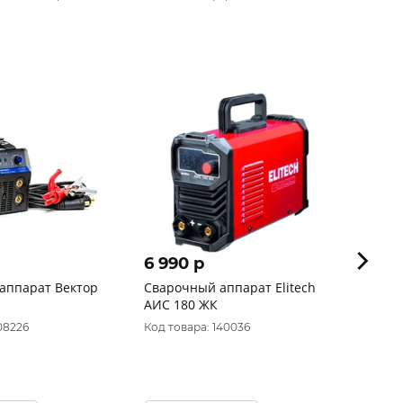
6 990 p
7 31
аппарат Вектор
Сварочный аппарат Elitech
Инвер
АИС 180 ЖК
"REAL"
08226
Код товара: 140036
Код то