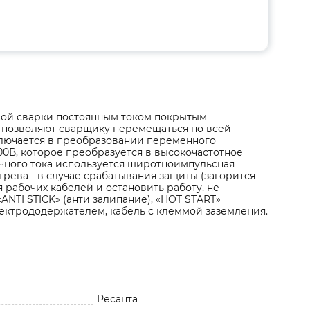
вой сварки постоянным током покрытым
а позволяют сварщику перемещаться по всей
ключается в преобразовании переменного
00В, которое преобразуется в высокочастотное
чного тока используется широтноимпульсная
рева - в случае срабатывания защиты (загорится
 рабочих кабелей и остановить работу, не
ANTI STICK» (анти залипание), «HOT START»
электрододержателем, кабель с клеммой заземления.
Ресанта