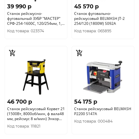
39 990 p
45 570 p
Станок рейсмусно-
Станок фуговально-
фуговальный ЗУБР "МАСТЕР"
рейсмусовый BELMASH JT-2
СРФ-254-1600С, 120/254мм, 1,
254/120 (1800W) S092A
6кВт
Код товара: 023574
Код товара: 065895
46 700 p
54 175 p
Станок рейсмусовый Корвет 21
Станок рейсмусовый BELMASH
(1500Вт, 8000об/мин, ф вала48
P2200 S147A
мм, рейсмус 8 м/мин) Энкор
Код товара: 000484
90210
Код товара: 111821