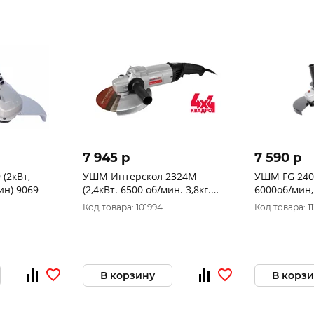
7 945 p
7 590 p
,
УШМ Интерскол 2324М
УШМ FG 2400
ин) 9069
(2,4кВт. 6500 об/мин. 3,8кг.
6000об/мин,
плавный пуск) 747.1.2.70
106302400 
Код товара: 101994
Код товара: 1
В корзину
В корз