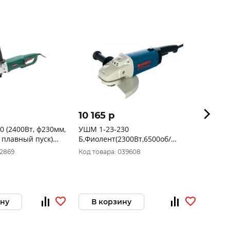
10 165 p
12 1
 (2400Вт, ф230мм,
УШМ 1-23-230
УШМ M
 плавный пуск)
Б,Фиолент(2300Вт,6500об/
(1000В
FAVOURITE
мин,М14,ф230мм,посад22.2мм)ИДФР29813
мин,ф1
12869
Код товара: 039608
Код то
05МК1
вибро
49334
ину
В корзину
В 