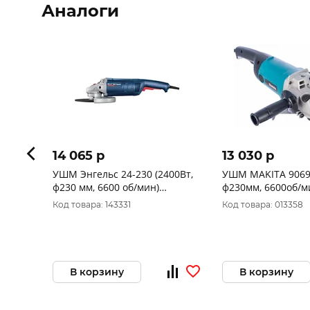
Аналоги
14 065 p
13 030 p
УШМ Энгельс 24-230 (2400Вт,
УШМ MAKITA 9069 (2кВт
ф230 мм, 6600 об/мин)
ф230мм, 6600об/м
0.701.030.023
Код товара: 143331
Код товара: 013358
В корзину
В корзину