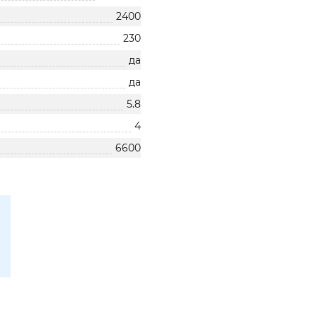
2400
230
да
да
5.8
4
6600