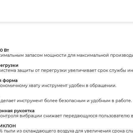
0 Вт
симальным запасом мощности для максимальной производи
регрузки
система защиты от перегрузки увеличивает срок службы ин
я форма
гономичному хвату инструмент удобен в обращении.
к
делает инструмент более безопасным и удобным в работе.
онная рукоятка
 контроля вибрации снижает передающуюся пользователю 
ЦИКЛОН
% пыли из охлаждающего воздуха для увеличения срока слу