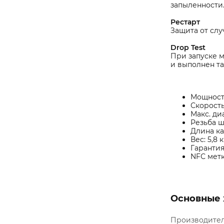
запыленности
Рестарт
Защита от слу
Drop Test
При запуске 
и выполнен т
Мощность
Скорость
Макс. ди
Резьба ш
Длина ка
Вес: 5,8 к
Гарантия
NFС метк
Основные 
Производите