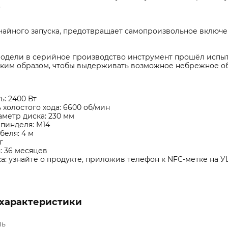
.
чайного запуска, предотвращает самопроизвольное включе
модели в серийное производство инструмент прошёл испыт
аким образом, чтобы выдерживать возможное небрежное о
: 2400 Вт
 холостого хода: 6600 об/мин
аметр диска: 230 мм
пинделя: М14
беля: 4 м
г
: 36 месяцев
а: узнайте о продукте, приложив телефон к NFC-метке на 
характеристики
ль