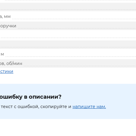
а, мм
роручки
 м
в, об/мин
истики
ошибку в описании?
текст с ошибкой, скопируйте и
напишите нам.