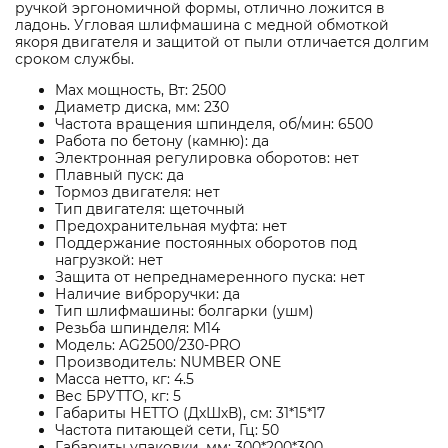
ручкой эргономичной формы, отлично ложится в
ладонь. Угловая шлифмашина с медной обмоткой
якоря двигателя и защитой от пыли отличается долгим
сроком службы.
Max мощность, Вт: 2500
Диаметр диска, мм: 230
Частота вращения шпинделя, об/мин: 6500
Работа по бетону (камню): да
Электронная регулировка оборотов: нет
Плавный пуск: да
Тормоз двигателя: нет
Тип двигателя: щеточный
Предохранительная муфта: нет
Поддержание постоянных оборотов под
нагрузкой: нет
Защита от непреднамеренного пуска: нет
Наличие виброручки: да
Тип шлифмашины: болгарки (ушм)
Резьба шпинделя: М14
Модель: AG2500/230-PRO
Производитель: NUMBER ONE
Масса нетто, кг: 4.5
Вес БРУТТО, кг: 5
Габариты НЕТТО (ДхШхВ), см: 31*15*17
Частота питающей сети, Гц: 50
Габариты упаковки, мм: 300*200*300