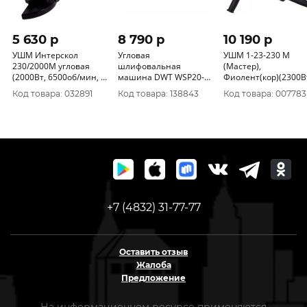
5 630 p
8 790 p
10 190 p
УШМ Интерскол
Угловая
УШМ 1-23-230 М
230/2000М угловая
шлифовальная
(Мастер),
(2000Вт, 6500об/мин, ф
машина DWT WSP20-
Фиолент(кор)(2300В
230мм, 4.5кг )
230 TSQ
6500об/мин, ф230мм
Код товара: 032891
Код товара: 138843
Код товара: 007783
626.1.1.00
посад22.2мм)ИДФР2
08
+7 (4832) 31-77-77
Оставить отзыв
Жалоба
Предложение