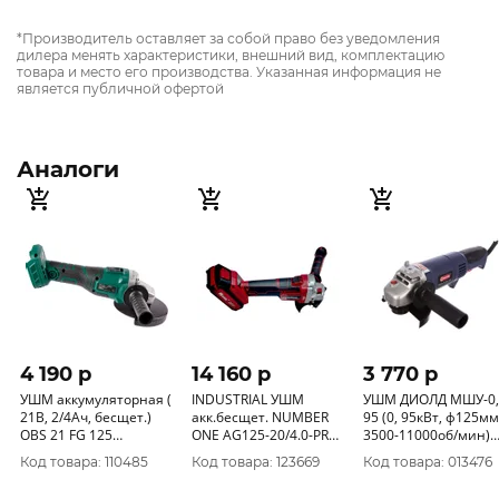
*Производитель оставляет за собой право без уведомления
дилера менять характеристики, внешний вид, комплектацию
товара и место его производства. Указанная информация не
является публичной офертой
Аналоги
4 190 p
14 160 p
3 770 p
УШМ аккумуляторная (
INDUSTRIAL УШМ
УШМ ДИОЛД МШУ-0,
21В, 2/4Ач, бесщет.)
акк.бесщет. NUMBER
95 (0, 95кВт, ф125мм,
OBS 21 FG 125
ONE AG125-20/4.0-PRO-
3500-11000об/мин)
FAVOURITE (без акк и
1B (125мм, плавн. пуск,
10041050
Код товара: 110485
Код товара: 123669
Код товара: 013476
ЗУ) 150111021
элект.рег.1 акк-4, 0Ач)