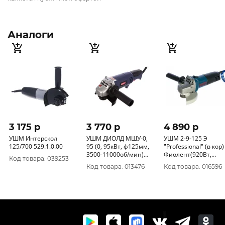
Аналоги
3 175 p
3 770 p
4 890 p
УШМ Интерскол
УШМ ДИОЛД МШУ-0,
УШМ 2-9-125 Э
125/700 529.1.0.00
95 (0, 95кВт, ф125мм,
"Professional" (в кор)
3500-11000об/мин)
Фиолент(920Вт,
Код товара: 039253
10041050
11000об/мин, ф125
Код товара: 013476
Код товара: 016596
мм)ИДФР298135002
03К1