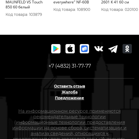
MAUNFELD VS Touch
everywhere" NF-60B
2601 К 41 60 см
850 60 белый
Код товара: 108900
Код товара: 020100
Код товара: 103879
+7 (4832) 31-77-77
Оставить отзыв
Жалоба
Предложение
На информационном ресурсе применяются
рекомендательные технологии
(информационные технологии предоставления
информации на основе сбора, систематизации и
анализа сведений, относящихся к