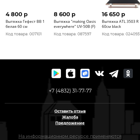
4 800 p
8 600 p
16 650 p
Вытяжка Гефест ВВ 1
Вытяжка "making Оasis
Вытяжка ATL 3503 R
белая 60 см
everywhere" UV-50B (F)
60см black
Код товара: 007101
Код товара: 087597
Код товара: 024093
+7 (4832) 31-77-77
Оставить отзыв
Жалоба
Предложение
На информационном ресурсе применяются