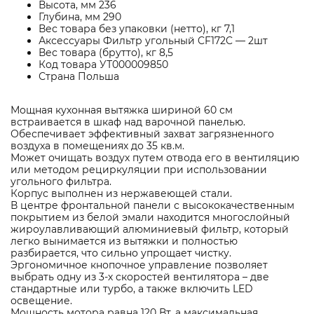
Высота, мм 236
Глубина, мм 290
Вес товара без упаковки (нетто), кг 7,1
Аксессуары Фильтр угольный CF172C — 2шт
Вес товара (брутто), кг 8,5
Код товара УТ000009850
Страна Польша
Мощная кухонная вытяжка шириной 60 см
встраивается в шкаф над варочной панелью.
Обеспечивает эффективный захват загрязненного
воздуха в помещениях до 35 кв.м.
Может очищать воздух путем отвода его в вентиляцию
или методом рециркуляции при использовании
угольного фильтра.
Корпус выполнен из нержавеющей стали.
В центре фронтальной панели с высококачественным
покрытием из белой эмали находится многослойный
жироулавливающий алюминиевый фильтр, который
легко вынимается из вытяжки и полностью
разбирается, что сильно упрощает чистку.
Эргономичное кнопочное управление позволяет
выбрать одну из 3-х скоростей вентилятора – две
стандартные или турбо, а также включить LED
освещение.
Мощность мотора равна 120 Вт, а максимальная