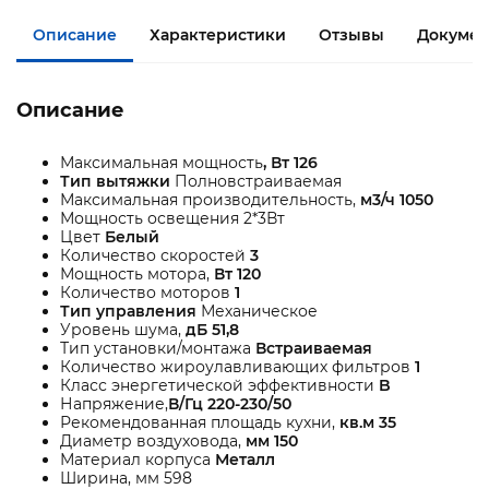
Описание
Характеристики
Отзывы
Документ
Описание
Максимальная мощность
, Вт 126
Тип вытяжки
Полновстраиваемая
Максимальная производительность,
м3/ч 1050
Мощность освещения 2*3Вт
Цвет
Белый
Количество скоростей
3
Мощность мотора,
Вт 120
Количество моторов
1
Тип управления
Механическое
Уровень шума,
дБ 51,8
Тип установки/монтажа
Встраиваемая
Количество жироулавливающих фильтров
1
Класс энергетической эффективности
B
Напряжение,
В/Гц 220-230/50
Рекомендованная площадь кухни,
кв.м 35
Диаметр воздуховода,
мм 150
Материал корпуса
Металл
Ширина, мм 598