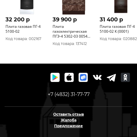
32 200 p
39 900 p
31 400 p
Плита газовая ПГ-4
Плита
Плита газовая ПГ-4
5100-02
газоэлектрическая
5100-02 К (0001)
ПГЭ-4 5302-03 0054
Код товара: 002167
Код товара: 020882
(Гефест)
Код товара: 137412
+7 (4832) 31-77-77
Оставить отзыв
Жалоба
Предложение