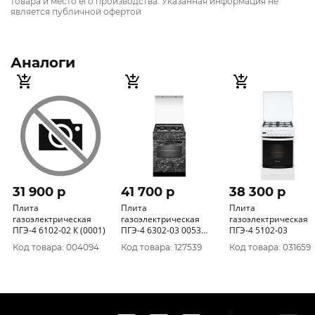
товара и место его производства. Указанная информация не
является публичной офертой
Аналоги
31 900 p
41 700 p
38 300 p
Плита
Плита
Плита
газоэлектрическая
газоэлектрическая
газоэлектрическая
ПГЭ-4 6102-02 К (0001)
ПГЭ-4 6302-03 0053
ПГЭ-4 5102-03
(85х60х60) фасад с
Код товара: 004094
Код товара: 127539
Код товара: 031659
рисунком мрамор
черн, крышка стеклян.