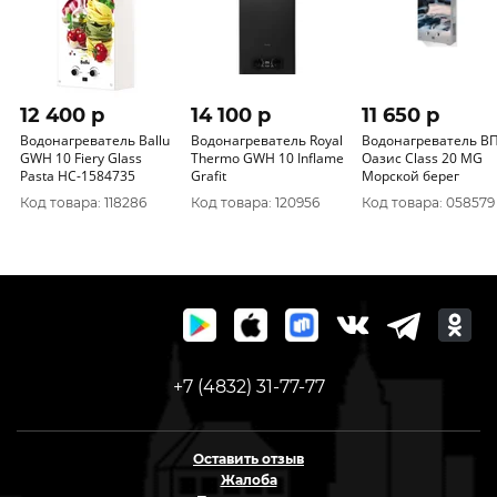
12 400 p
14 100 p
11 650 p
Водонагреватель Ballu
Водонагреватель Royal
Водонагреватель В
GWH 10 Fiery Glass
Thermo GWH 10 Inflame
Оазис Class 20 МG
Pasta НС-1584735
Grafit
Морской берег
Код товара: 118286
Код товара: 120956
Код товара: 058579
+7 (4832) 31-77-77
Оставить отзыв
Жалоба