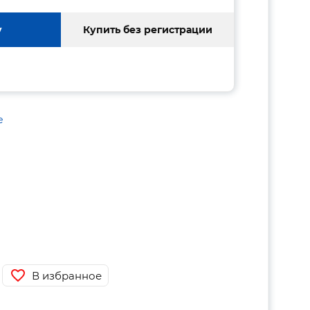
у
Купить без регистрации
е
В избранное