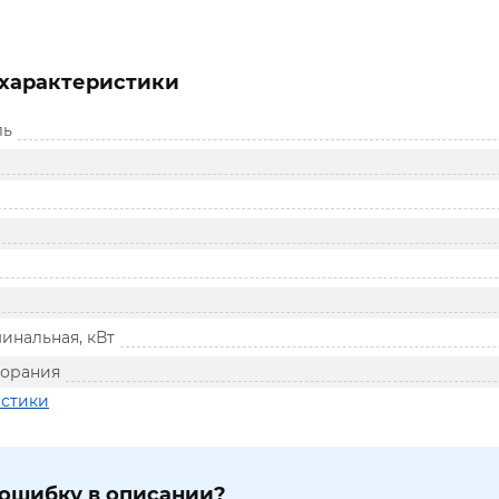
характеристики
ль
инальная, кВт
горания
истики
ошибку в описании?