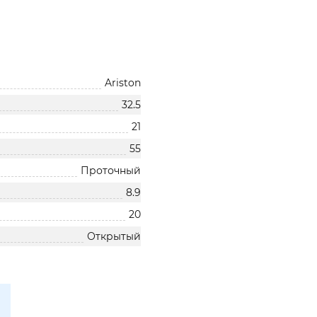
Ariston
32.5
21
55
Проточный
8.9
20
Открытый