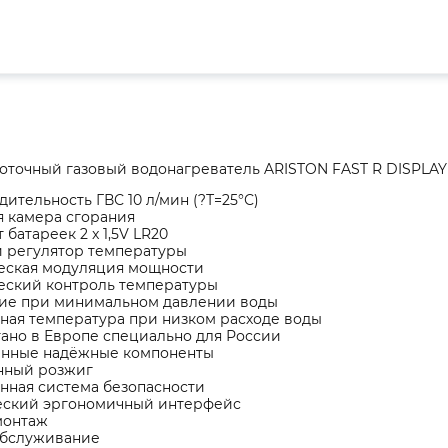
оточный газовый водонагреватель ARISTON FAST R DISPLAY
ительность ГВС 10 л/мин (?Т=25°С)
я камера сгорания
 батареек 2 x 1,5V LR20
 регулятор температуры
еская модуляция мощности
еский контроль температуры
ие при минимальном давлении воды
ная температура при низком расходе воды
ано в Европе специально для России
нные надёжные компоненты
нный розжиг
нная система безопасности
еский эргономичный интерфейс
монтаж
обслуживание