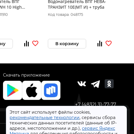
атель ВПГ
Водонагреватель ВПГ НЕВА-
Водон
GWH 10 High
ТРАНЗИТ 10Е(МТ И) + труба
ТРАНЗ
e Eco
11910
Код товара: 048175
Код то
ину
В корзину
В 
Скачать приложение
+7 (4832) 31-77-77
Этот сайт использует файлы cookies,
рекомендательные технологии
, сервисы сбора
технических данных посетителей (данные об IP-
адресе, местоположении и др.),
сервис Яндекс
Метрика
для обеспечения работоспособности и