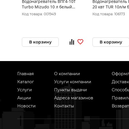
Водонагреватель ВПГ4-10Т
Водонагреватель 
Turbo Mizudo 10 л белый
20 квт TUR 10л/м белый (без
(труба в комплекте)
дымохода)
Код товара: 001949
Код товара: 106173
В корзину
В корзину
Главная
О компании
Оформл
Каталог
Услуги компании
Доставк
Услуги
Пункты выдачи
Способ
Акции
Адреса магазинов
Правил
Новости
Контакты
Возврат