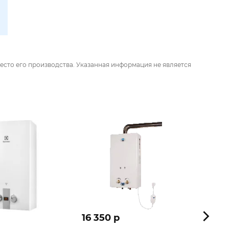
есто его производства. Указанная информация не является
16 350 p
13 2