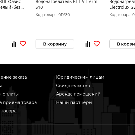
ВПГ Оазис
Водонагреватель ВПГ VilTerm
Водонагрев
S10
Electrolux 
Perforrmanc
Код товара: 011630
Код товара: 0
В корзину
В корз
ение заказа
Юридическим лицам
а
Свидетельство
ы оплаты
Аренда помещений
а приема товара
Наши партнеры
 товара