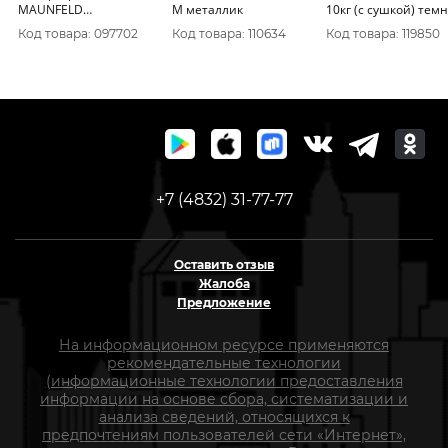
MAUNFELD
M металлик
10кг (с сушкой) темн
MFWM148WH03
серебристый
Код товара: 097702
Код товара: 110634
Код товара: 119850
+7 (4832) 31-77-77
Оставить отзыв
Жалоба
Предложение
На информационном ресурсе применяются
рекомендательные технологии
(информационные технологии предоставления
информации на основе сбора, систематизации и
анализа сведений, относящихся к
предпочтениям пользователей сети «Интернет»,