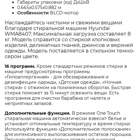
Габариты упаковки (ед) ДхШхВ
0.665x0.575x0.882 м
Особенности
BLCD-мотор
Наслаждайтесь чистыми и свежими вещами
благодаря стиральной машине Hyundai
WMA8407. Максимальная загрузка составляет 8
кг. Модель справится со стиркой хлопковых
изделий, деликатных тканей, джинсов и верхней
одежды. Модель поставляется в стильном темно-
сером цвете.
16 программ.
Кроме стандартных режимов стирки в
машине предусмотрены программы
«Гипоаллергенная» - для обеззараживания и
дезинфекции одежды, «Детская одежда», «Ночная
стирка» с отжимом на пониженных оборотах. Быстрая
стирка поможет за 15 минут освежить вещи. Есть
программа для очистки барабана от налета и
неприятных запахов.
Дополнительные функции.
В режиме One Touch
стиральная машина автоматически взвесит белье и
установит оптимальные температуру и время стирки.
Используйте функцию «Дополнительное полоскание»
для интенсивного выполаскивания остатков порошка.
Регулируйте время стирки отдельной кнопкой.