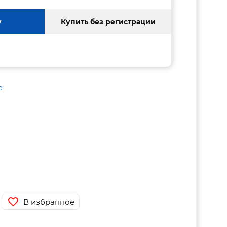
у
Купить без регистрации
е
В избранное