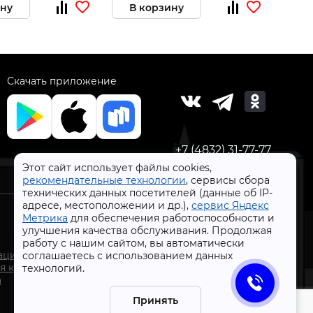
ину
В корзину
В 
Скачать приложение
+7 (4832) 31-77-77
Этот сайт использует файлы cookies,
рекомендательные технологии
, сервисы сбора
технических данных посетителей (данные об IP-
адресе, местоположении и др.),
сервис Яндекс
Метрика
для обеспечения работоспособности и
улучшения качества обслуживания. Продолжая
работу с нашим сайтом, вы автоматически
СтройлоН 1998-2026 г.
ации
соглашаетесь с использованием данных
Публичная оферта
я к
технологий.
Обработка персональных данных
а
Политика конфиденциальности сервисов Яндекс
Принять