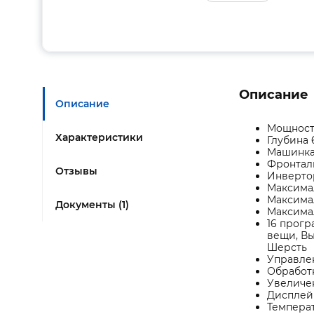
Описание
Описание
Мощност
Характеристики
Глубина 
Машинка 
Фронталь
Отзывы
Инверто
Максимал
Максимал
Документы (1)
Максимал
16 прогр
вещи, Вы
Ше
Управле
Обработ
Увеличе
Дис
Температ