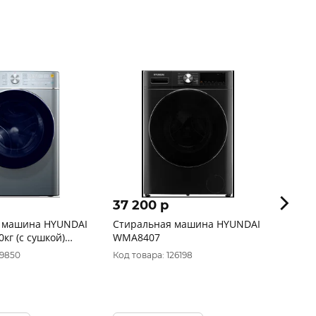
37 200 p
34 9
 машина HYUNDAI
Стиральная машина HYUNDAI
Стира
кг (с сушкой)
WMA8407
СМА 6
бристый
19850
Код товара: 126198
Код то