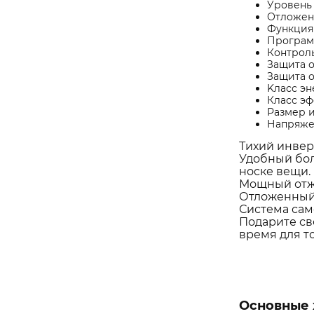
Уровень 
Отложен
Функция 
Програм
Контрол
Защита о
Защита о
Kласс э
Класс э
Размер и
Напряжен
Тихий инвер
Удобный бол
носке вещи.
Мощный отжи
Отложенный 
Система сам
Подарите св
время для то
Основные 