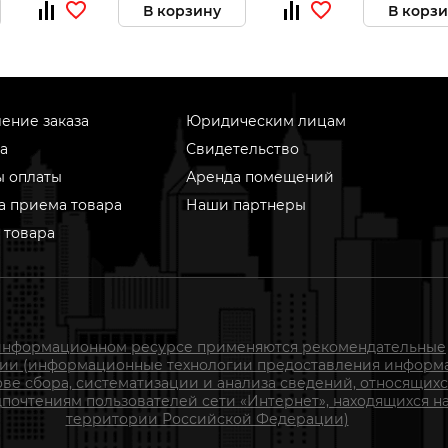
В корзину
В корз
ение заказа
Юридическим лицам
а
Свидетельство
ы оплаты
Аренда помещений
а приема товара
Наши партнеры
 товара
информационном ресурсе применяются рекомендательные
гии (информационные технологии предоставления информ
ове сбора, систематизации и анализа сведений, относящихс
почтениям пользователей сети «Интернет», находящихся н
территории Российской Федерации)