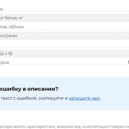
ль
и белья, кг
ма, об/мин
рограмм
Ш х В)
срок
ошибку в описании?
текст с ошибкой, скопируйте и
напишите нам.
дилера менять характеристики, внешний вид, комплектацию товара и м