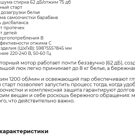
шума стирка 62 дБ/отжим 75 дб
ный старт
дозагрузки белья
ма самоочистки барабана
ь дисбаланса
т протечек
т детей
нергопотребления В
ффективности отжима С
зделия (ШхГхВ): 598?555?845 мм
ие 220-240 В, 50-60 Гц
торный мотор работает почти беззвучно (62 дБ), соз
ьшой люк легко принимает до 8 кг белья, а бережная 
м 1200 об/мин и освежающий пар обеспечивают глу
старт позволяет запустить процесс тогда, когда удо
оочистки и комплексная защита гарантируют долгов
оим вещам и себе роскошь бережного обращения: мя
го, что действительно важно.
характеристики