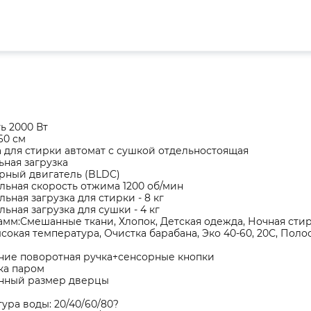
ь 2000 Вт
60 см
для стирки автомат с сушкой отдельностоящая
ная загрузка
рный двигатель (BLDC)
ьная скорость отжима 1200 об/мин
ьная загрузка для стирки - 8 кг
ьная загрузка для сушки - 4 кг
амм:Смешанные ткани, Хлопок, Детская одежда, Ночная стир
сокая температура, Очистка барабана, Эко 40-60, 20С, Полос
рсть
ние поворотная ручка+сенсорные кнопки
ка паром
нный размер дверцы
плей
ура воды: 20/40/60/80?