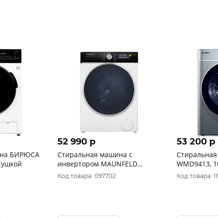
52 990 p
53 200 p
ина БИРЮСА
Стиральная машина с
Стиральная
сушкой
инвертором MAUNFELD
WMD9413, 10
MFWM148WH03
темно-сере
Код товара: 097702
Код товара: 1