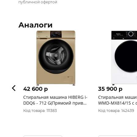
публичной офертой
Аналоги
42 600 p
35 900 p
Стиральная машина HIBERG i-
Стиральная маш
DDQ6 - 712 G(Прямоий привод
WMD-MX814/15 с 
Инвертор)
Код товара: 111383
Код товара: 142439