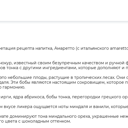
тация рецепта напитка, Амаретто (с итальянского amarett
нокур, известный своим безупречным качеством и ручной ф
ов тонка с другими ингредиентами, которые дополняют и п
это небольшие плоды, растущие в тропических лесах. Они 
даля. Эти бобы являются настоящим сокровищем, которое 
 гармонию.
 ирги, ядра абрикоса, бобы тонка, перегородки грецкого ор
ом вкусе ликера ощущается ноты миндаля и ванили, которы
омате доминируют тона миндального ореха, украшенные н
го цвета с шоколадным оттенком.