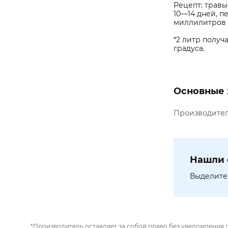
Рецепт: травы
10—14 дней, п
миллилитров в
*2 литр получ
градуса.
Основные 
Производите
Нашли 
Выделите 
*Производитель оставляет за собой право без уведомления 