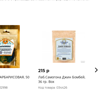
215 p
168
БАРБАРИСОВАЯ, 50
Лаб.Самогона Джин Бомбей,
GUST
36 гр. Box
Код 
12998
Код товара: 034426