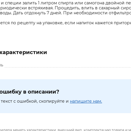
 и специи залить 1 литром спирта или самогона двойной пе
ериодически встряхивая. Процедить, влить в сахарный сиро
оды. Дать отдохнуть 7 дней. При необходимости отфильтро
ается по рецепту на упаковке, если напиток кажется прито
характеристики
ль
ошибку в описании?
текст с ошибкой, скопируйте и
напишите нам.
дилера менять характеристики, внешний вид, комплектацию товара и м