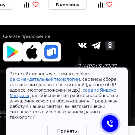
ину
В корзину
Скачать приложение
+7 (4832) 31-77-77
Этот сайт использует файлы cookies,
рекомендательные технологии
, сервисы сбора
технических данных посетителей (данные об IP-
адресе, местоположении и др.),
сервис Яндекс
Метрика
для обеспечения работоспособности и
улучшения качества обслуживания. Продолжая
работу с нашим сайтом, вы автоматически
СтройлоН 1998-2026 г.
ации
соглашаетесь с использованием данных
Публичная оферта
я к
технологий.
Обработка персональных данных
а
Политика конфиденциальности сервисов Яндекс
Принять