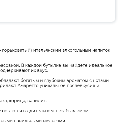
o горьковатый) итальянский алкогольный напиток
асовкой. В каждой бутылке вы найдете идеальное
одчеркивают их вкус.
обладают богатым и глубоким ароматом с нотами
придают Амаретто уникальное послевкусие и
еха, корица, ванилин.
е остаются в длительном, незабываемом
ежными ванильными нюансами.