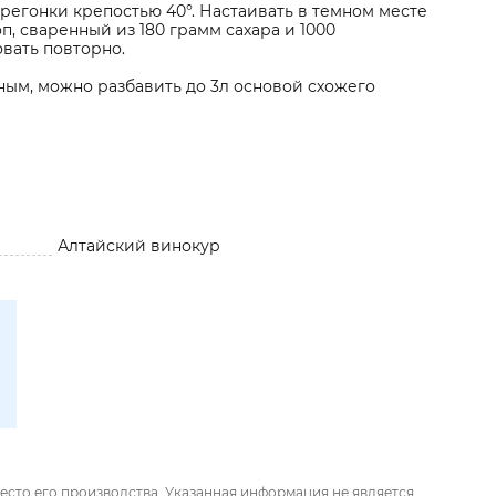
регонки крепостью 40°. Настаивать в темном месте
п, сваренный из 180 грамм сахара и 1000
вать повторно.
рным, можно разбавить до 3л основой схожего
Алтайский винокур
есто его производства. Указанная информация не является