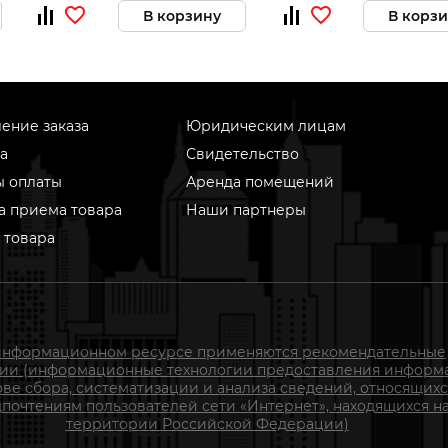
В корзину
В корз
ение заказа
Юридическим лицам
а
Свидетельство
ы оплаты
Аренда помещений
а приема товара
Наши партнеры
 товара
информационном ресурсе применяются рекомендательные
гии (информационные технологии предоставления информ
ове сбора, систематизации и анализа сведений, относящихс
почтениям пользователей сети «Интернет», находящихся н
территории Российской Федерации)