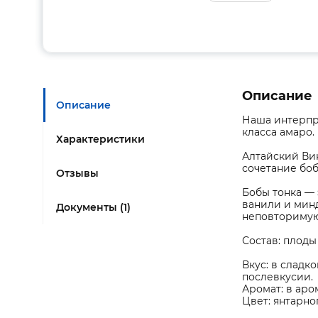
Описание
Описание
Наша интерпре
класса амаро.
Характеристики
Алтайский Ви
сочетание боб
Отзывы
Бобы тонка — 
ванили и мин
Документы (1)
неповторимую
Состав: плоды
Вкус: в сладк
послевкусии.
Аромат: в ар
Цвет: янтарно