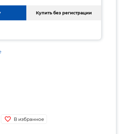
у
Купить без регистрации
е
В избранное