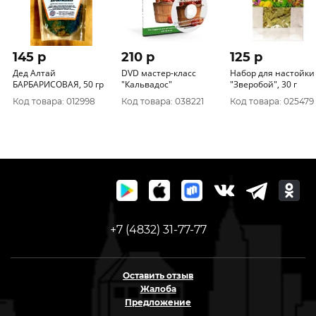
145 p
210 p
125 p
Дед Алтай
DVD мастер-класс
Набор для настойки
БАРБАРИСОВАЯ, 50 гр
"Кальвадос"
"Зверобой", 30 г
Код товара: 012998
Код товара: 038221
Код товара: 025479
+7 (4832) 31-77-77
Оставить отзыв
Жалоба
Предложение