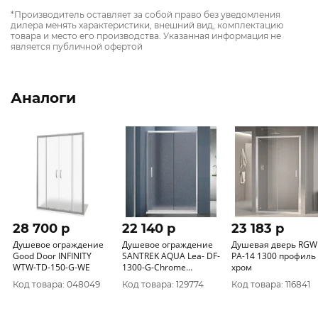
*Производитель оставляет за собой право без уведомления
дилера менять характеристики, внешний вид, комплектацию
товара и место его производства. Указанная информация не
является публичной офертой
Аналоги
28 700 p
22 140 p
23 183 p
Душевое ограждение
Душевое ограждение
Душевая дверь RGW
Good Door INFINITY
SANTREK AQUA Lea- DF-
PA-14 1300 профиль
WTW-TD-150-G-WE
1300-G-Chrome
хром
1300*1850 Прямое
Код товара: 048049
Код товара: 129774
Код товара: 116841
стекло Грейп 5мм,