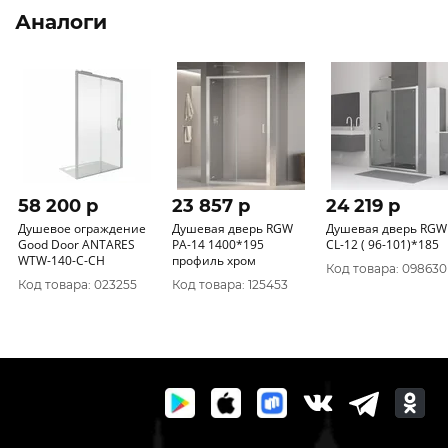
Аналоги
58 200 p
23 857 p
24 219 p
Душевое ограждение
Душевая дверь RGW
Душевая дверь RGW
Good Door ANTARES
PA-14 1400*195
CL-12 ( 96-101)*185
WTW-140-C-CH
профиль хром
Код товара: 098630
Код товара: 023255
Код товара: 125453