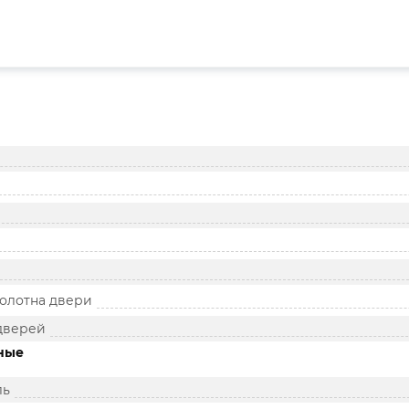
олотна двери
дверей
ные
ль