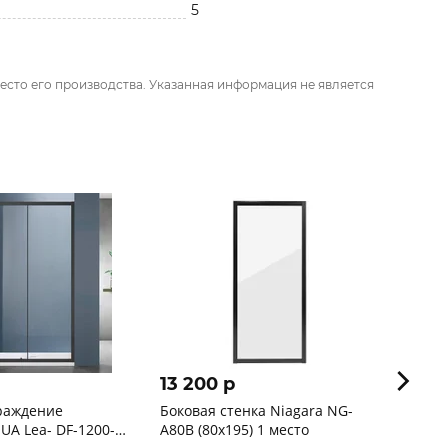
5
есто его производства. Указанная информация не является
13 200 p
26 2
раждение
Боковая стенка Niagara NG-
Душев
A Lea- DF-1200-
A80В (80х195) 1 место
MONTEREY