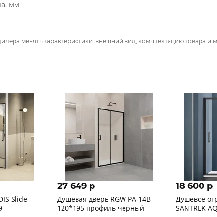
а, мм
дилера менять характеристики, внешний вид, комплектацию товара и м
27 649 p
18 600 p
IS Slide
Душевая дверь RGW PA-14B
Душевое ог
9
120*195 профиль черный
SANTREK AQU