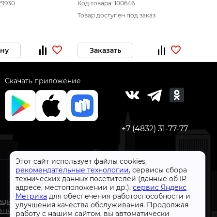
k 1200*1850
прозр
29930
Код товара: 100646
Код то
кло Прозр 5мм
Товар доступен под заказ
Товар 
ину
Заказать
За
Скачать приложение
+7 (4832) 31-77-77
Этот сайт использует файлы cookies,
рекомендательные технологии
, сервисы сбора
технических данных посетителей (данные об IP-
адресе, местоположении и др.),
сервис Яндекс
Метрика
для обеспечения работоспособности и
СтройлоН 1998-2026 г.
ации
улучшения качества обслуживания. Продолжая
Публичная оферта
я к
работу с нашим сайтом, вы автоматически
Обработка персональных данных