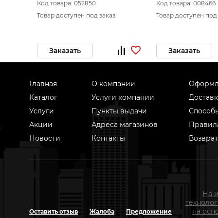
Код товара: 052850
Код товара: 008466
Товар доступен под заказ
Товар доступен под
Заказать
Заказать
Главная
О компании
Оформл
Каталог
Услуги компании
Доставк
Услуги
Пункты выдачи
Способ
Акции
Адреса магазинов
Правил
Новости
Контакты
Возврат
На 
техноло
на осн
Оставить отзыв
Жалоба
Предложение