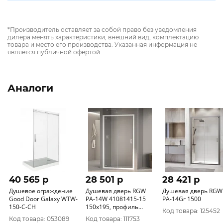
*Производитель оставляет за собой право без уведомления
дилера менять характеристики, внешний вид, комплектацию
товара и место его производства. Указанная информация не
является публичной офертой
Аналоги
40 565 p
28 501 p
28 421 p
Душевое ограждение
Душевая дверь RGW
Душевая дверь RGW
Good Door Galaxy WTW-
PA-14W 41081415-15
PA-14Gr 1500
150-C-CH
150х195, профиль
Код товара: 125452
белый
Код товара: 053089
Код товара: 111753