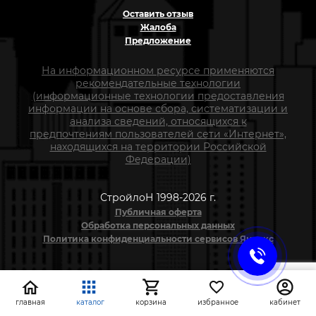
Оставить отзыв
Жалоба
Предложение
На информационном ресурсе применяются
рекомендательные технологии
(информационные технологии предоставления
информации на основе сбора, систематизации и
анализа сведений, относящихся к
предпочтениям пользователей сети «Интернет»,
находящихся на территории Российской
Федерации)
СтройлоН 1998-2026 г.
Публичная оферта
Обработка персональных данных
Политика конфиденциальности сервисов Яндекс
главная
каталог
корзина
избранное
кабинет