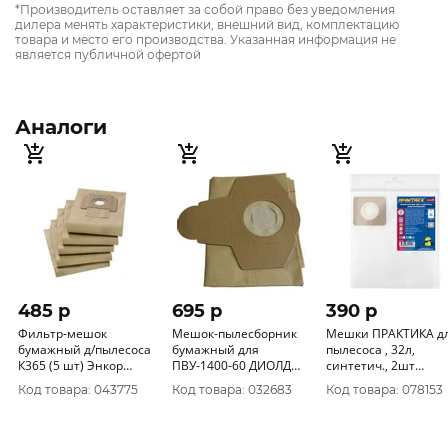
*Производитель оставляет за собой право без уведомления
дилера менять характеристики, внешний вид, комплектацию
товара и место его производства. Указанная информация не
является публичной офертой
Аналоги
485 p
695 p
390 p
Фильтр-мешок
Мешок-пылесборник
Мешки ПРАКТИКА д
бумажный д/пылесоса
бумажный для
пылесоса , 32л,
К365 (5 шт) Энкор
ПВУ-1400-60 ДИОЛД
синтетич., 2шт
25593
(5шт) 90070040
(FUBAG, REDVERG,
Код товара: 043775
Код товара: 032683
Код товара: 078153
STATUS и др.) 792-4