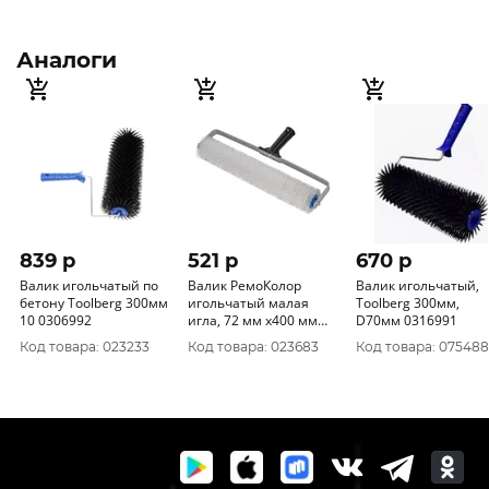
Аналоги
839 p
521 p
670 p
Валик игольчатый по
Валик РемоКолор
Валик игольчатый,
бетону Toolberg 300мм
игольчатый малая
Toolberg 300мм,
10 0306992
игла, 72 мм х400 мм
D70мм 0316991
04-7-340
Код товара: 023233
Код товара: 023683
Код товара: 075488