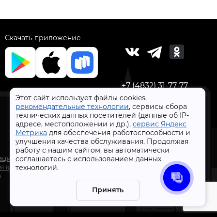
Скачать приложение
+7 (4832) 31-77-77
Этот сайт использует файлы cookies,
рекомендательные технологии
, сервисы сбора
технических данных посетителей (данные об IP-
адресе, местоположении и др.),
сервис Яндекс
Метрика
для обеспечения работоспособности и
улучшения качества обслуживания. Продолжая
работу с нашим сайтом, вы автоматически
СтройлоН 1998-2026 г.
ации
соглашаетесь с использованием данных
Публичная оферта
я к
технологий.
Обработка персональных данных
а
Политика конфиденциальности сервисов Яндекс
Принять