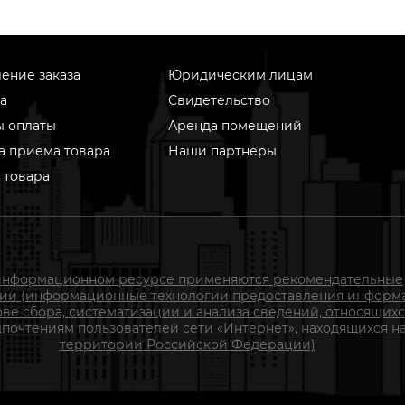
ение заказа
Юридическим лицам
а
Свидетельство
ы оплаты
Аренда помещений
а приема товара
Наши партнеры
 товара
информационном ресурсе применяются рекомендательные
гии (информационные технологии предоставления информ
ове сбора, систематизации и анализа сведений, относящихс
почтениям пользователей сети «Интернет», находящихся н
территории Российской Федерации)