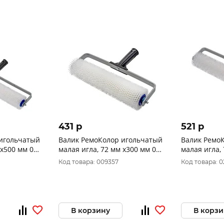
431 p
521 p
Валик РемоКолор игольчатый
Валик РемоКолор и
 х500 мм 04-
малая игла, 72 мм х300 мм 04-
малая игла,
7-330
7-340
Код товара: 009357
Код товара: 
В корзину
В корзи