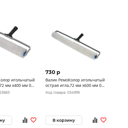
730 p
гольчатый
Валик РемоКолор игольчатый
 72 мм х400 мм 04-
острая игла,72 мм х600 мм 04-
7-360
023683
Код товара: 034999
ну
В корзину