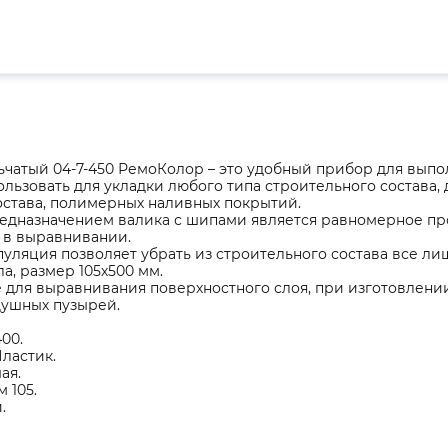
ьчатый 04-7-450 РемоКолор – это удобный прибор для выпо
льзовать для укладки любого типа строительного состава,
остава, полимерных наливных покрытий.
едназначением валика с шипами является равномерное пр
в выравнивании.
пуляция позволяет убрать из строительного состава все ли
а, размер 105х500 мм.
 для выравнивания поверхностного слоя, при изготовлени
душных пузырей.
00.
ластик.
ая.
 105.
.