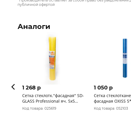
*Производитель оставляет за собой право без уведомления 
публичной офертой
Аналоги
1 268 p
1 050 p
Сетка стеклотк."фасадная" SD-
Сетка стеклоткан
GLASS Professional яч. 5х5
фасадная OXISS 5*
145гр/м2 0629 1х20м
Код товара: 025619
Код товара: 052103