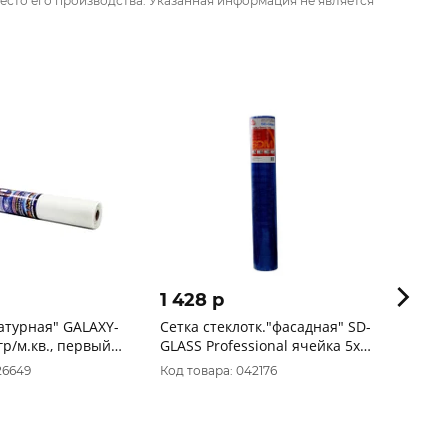
есто его производства. Указанная информация не является
1 428 p
2 63
атурная" GALAXY-
Сетка стеклотк."фасадная" SD-
Сетка
гр/м.кв., первый
GLASS Professional ячейка 5х5
фасад
 м (18 м)
160гр/м2 1мх20м
26649
Код товара: 042176
Код то