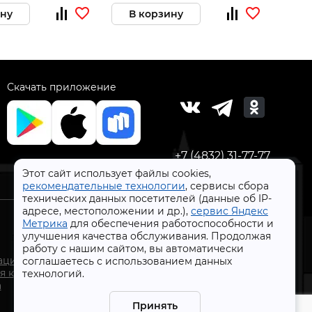
ину
В корзину
В 
Скачать приложение
+7 (4832) 31-77-77
Этот сайт использует файлы cookies,
рекомендательные технологии
, сервисы сбора
технических данных посетителей (данные об IP-
адресе, местоположении и др.),
сервис Яндекс
Метрика
для обеспечения работоспособности и
улучшения качества обслуживания. Продолжая
работу с нашим сайтом, вы автоматически
СтройлоН 1998-2026 г.
ации
соглашаетесь с использованием данных
Публичная оферта
я к
технологий.
Обработка персональных данных
а
Политика конфиденциальности сервисов Яндекс
Принять