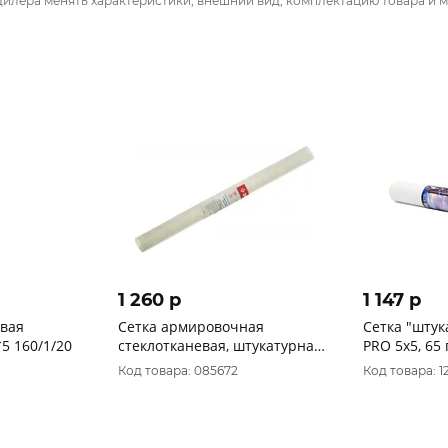
дилера менять характеристики, внешний вид, комплектацию товара и м
1 260 p
1 147 p
евая
Сетка армировочная
Сетка "штук
5 160/1/20
стеклотканевая, штукатурная,
PRO 5х5, 65 
яч. 5х5 мм, 100см х 20м, ЗУБР
сорт 1м х 20
Код товара: 085672
Код товара: 1
1245-100-20