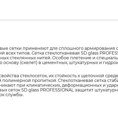
вые сетки применяют для сплошного армирования с
ий всех типов. Сетка стеклотканевая SD glass PROFE
ных стеклянных нитей. Особое плетение и специальн
основу (скелет) в цементных, штукатурных и гидро
войства стеклосеток, их стойкость к щелочной среде
 полимерной пропиткой. Стеклотканевая сетка стаб
никают при климатических, деформационных и уда
вых сеток SD glass PROFESSIONAL защитит штукатур
ок службы.