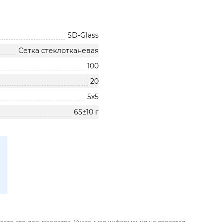
SD-Glass
Сетка стеклотканевая
100
20
5х5
65±10 г