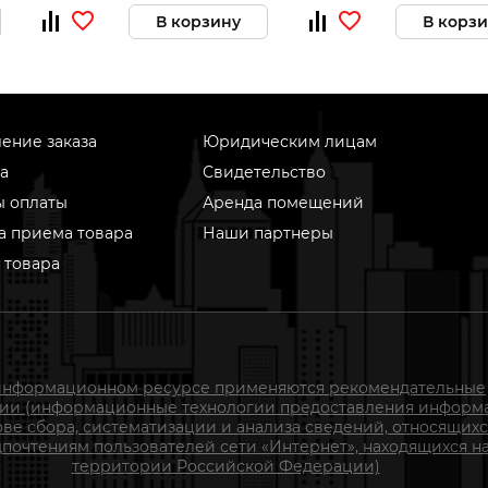
В корзину
В корз
ение заказа
Юридическим лицам
а
Свидетельство
ы оплаты
Аренда помещений
а приема товара
Наши партнеры
 товара
информационном ресурсе применяются рекомендательные
гии (информационные технологии предоставления информ
ове сбора, систематизации и анализа сведений, относящихс
почтениям пользователей сети «Интернет», находящихся н
территории Российской Федерации)