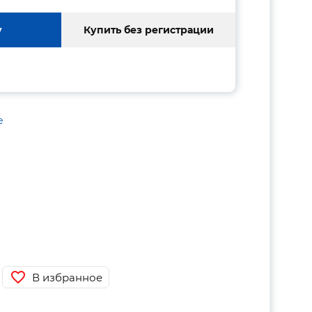
у
Купить без регистрации
е
В избранное